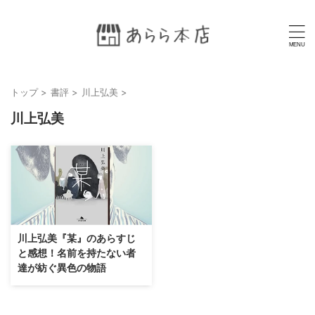
トップ
>
書評
>
川上弘美
>
川上弘美
川上弘美『某』のあらすじ
と感想！名前を持たない者
達が紡ぐ異色の物語