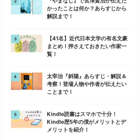
『やまなし』で宮澤賢治が伝えた
2
かったことは何か？あらすじから
解説まで！
【41名】近代日本文学の有名文豪
3
まとめ！押さえておきたい作家一
覧！
太宰治『斜陽』あらすじ・解説＆
4
考察！登場人物や作者が伝えたい
ことまで！
Kindle読書はスマホで十分！
5
Kindle歴5年の僕がメリットとデ
メリットを紹介！