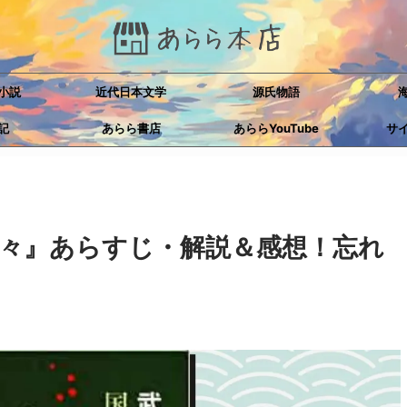
小説
近代日本文学
源氏物語
記
あらら書店
あららYouTube
サ
々』あらすじ・解説＆感想！忘れ