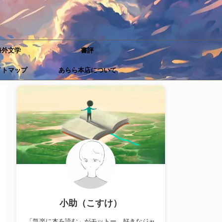
海外文学
書評
イトマップ
あらら本店について
小助（こすけ）
「気楽に本を読む」がモットー。好きなジャ