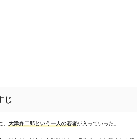
すじ
に、
大津弁二郎という一人の若者
が入っていった。