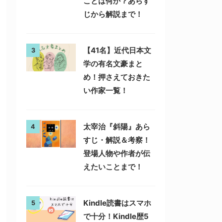
ことは何か？あらす
じから解説まで！
【41名】近代日本文
3
学の有名文豪まと
め！押さえておきた
い作家一覧！
太宰治『斜陽』あら
4
すじ・解説＆考察！
登場人物や作者が伝
えたいことまで！
Kindle読書はスマホ
5
で十分！Kindle歴5