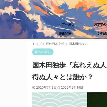
トップへ戻る
おすすめ
読書関連
文学雑
トップ
>
近代日本文学
>
国木田独歩
>
国木田独歩
国木田独歩『忘れえぬ人
得ぬ人々とは誰か？
2020年7月3日
2022年9月15日