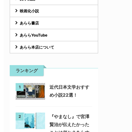
映画化小説
あらら書店
あららYouTube
あらら本店について
ランキング
近代日本文学おすす
1
め小説22選！
『やまなし』で宮澤
2
賢治が伝えたかった