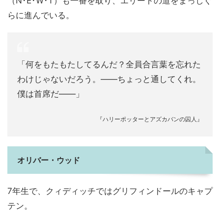
（N･E･W･T）も一番を取り、エリートの道をまっしぐ
らに進んでいる。
「何をもたもたしてるんだ？全員合言葉を忘れた
わけじゃないだろう。――ちょっと通してくれ。
僕は首席だ――」
『ハリーポッターとアズカバンの囚人』
オリバー・ウッド
7年生で、クィディッチではグリフィンドールのキャプ
テン。