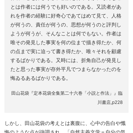
とは作者には何うでも好いのである。又読者があ
れを作者の経験に好奇心であてはめて見て、人格
が何うの、責任が何うの、思想が何うのと評判し
ようが何うが、そんなことは何でもない。作者は
唯その発見した事実を何の位まで描き得たか、何
の点まで実に迫って書き得たか、唯々それを顧慮
するばかりである。又時には、折角自己が発見し
たと思った事実が存外平凡でつまらなかったのを
悔ゐるあるばかりである。
田山花袋『定本花袋全集第二十六巻「小説と作法」』臨
川書店,p228
しかし、田山花袋の考えとは裏腹に、心中の告白や懺
悔のような点が強調され、「自然主義文学＝自分の気