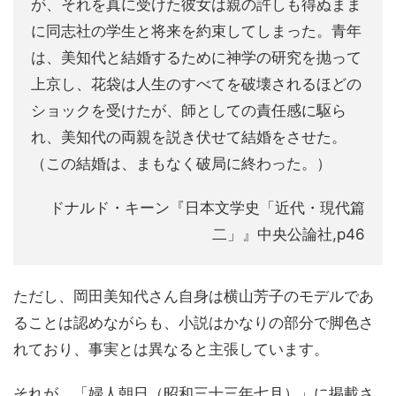
が、それを真に受けた彼女は親の許しも得ぬまま
に同志社の学生と将来を約束してしまった。青年
は、美知代と結婚するために神学の研究を抛って
上京し、花袋は人生のすべてを破壊されるほどの
ショックを受けたが、師としての責任感に駆ら
れ、美知代の両親を説き伏せて結婚をさせた。
（この結婚は、まもなく破局に終わった。）
ドナルド・キーン『日本文学史「近代・現代篇
二」』中央公論社,p46
ただし、岡田美知代さん自身は横山芳子のモデルであ
ることは認めながらも、小説はかなりの部分で脚色さ
れており、事実とは異なると主張しています。
それが、「婦人朝日（昭和三十三年七月）」に掲載さ