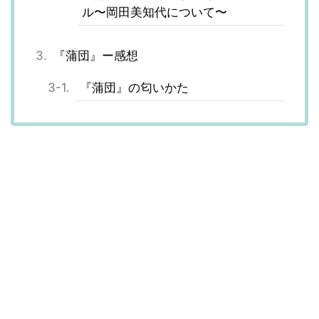
ル〜岡田美知代について〜
『蒲団』ー感想
『蒲団』の匂いかた