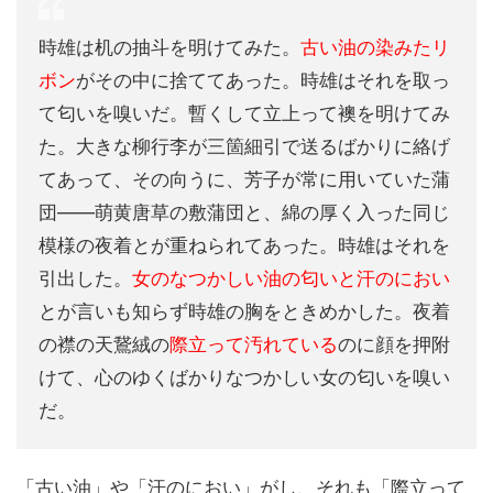
時雄は机の抽斗を明けてみた。
古い油の染みたリ
ボン
がその中に捨ててあった。時雄はそれを取っ
て匂いを嗅いだ。暫くして立上って襖を明けてみ
た。大きな柳行李が三箇細引で送るばかりに絡げ
てあって、その向うに、芳子が常に用いていた蒲
団――萌黄唐草の敷蒲団と、綿の厚く入った同じ
模様の夜着とが重ねられてあった。時雄はそれを
引出した。
女のなつかしい油の匂いと汗のにおい
とが言いも知らず時雄の胸をときめかした。夜着
の襟の天鵞絨の
際立って汚れている
のに顔を押附
けて、心のゆくばかりなつかしい女の匂いを嗅い
だ。
「古い油」や「汗のにおい」がし、それも「際立って