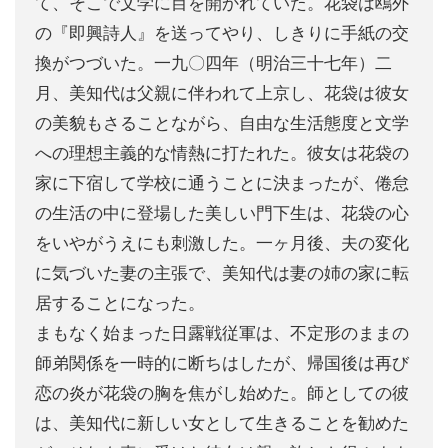
て、そこで文学に目を開かれていた。花袋は鴎外
の『即興詩人』を送ってやり、しきりに手紙の交
換がつづいた。一九〇四年（明治三十七年）二
月、美知代は父親に伴われて上京し、花袋は彼女
の美貌もさることながら、自由な生活態度と文学
への理想主義的な情熱に打たれた。彼女は花袋の
家に下宿して学校に通うことに決まったが、倦怠
の生活の中に登場した美しい門下生は、花袋の心
をいやがうえにも刺激した。一ヶ月後、夫の変化
に気づいた妻の主張で、美知代は妻の姉の家に転
居することになった。
まもなく始まった日露戦従軍は、不定形のままの
師弟関係を一時的に断ちはしたが、帰国後は再び
恋の炎が花袋の胸を焦がし始めた。師としての彼
は、美知代に新しい女として生きることを勧めた