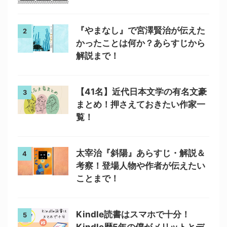
『やまなし』で宮澤賢治が伝えた
2
かったことは何か？あらすじから
解説まで！
【41名】近代日本文学の有名文豪
3
まとめ！押さえておきたい作家一
覧！
太宰治『斜陽』あらすじ・解説＆
4
考察！登場人物や作者が伝えたい
ことまで！
Kindle読書はスマホで十分！
5
Kindle歴5年の僕がメリットとデ