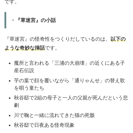
です。
・『草迷宮』の小話
『草迷宮』の怪奇性をつくりだしているのは、
以下の
ような奇妙な挿話
です。
魔所と言われる「三浦の大崩壊」の近くにある子
産石伝説
芋の葉で顔を覆いながら「通りゃんせ」の替え歌
を唄う童たち
秋谷邸で2組の母子と一人の父親が死んだという悲
劇
川で鞠と一緒に流れてきた猫の死骸
秋谷邸で日夜ある怪奇現象