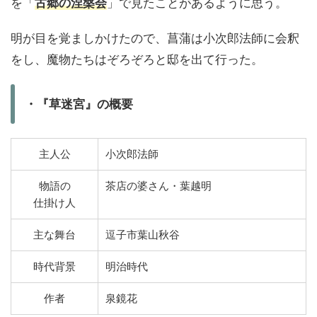
を「
古郷
の
涅槃会
」で見たことがあるように思う。
明が目を覚ましかけたので、菖蒲は小次郎法師に会釈
をし、魔物たちはぞろぞろと邸を出て行った。
・『草迷宮』の概要
主人公
小次郎法師
物語の
茶店の婆さん・葉越明
仕掛け人
主な舞台
逗子市葉山秋谷
時代背景
明治時代
作者
泉鏡花