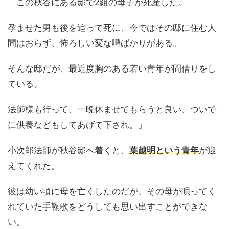
「この秋谷にある邸で2組の母子が死産した。
孕ませた男も後を追って死に、今ではその邸に住む人
間はおらず、怖ろしい変な噂ばかりがある。
そんな邸だが、最近度胸のある若い青年が間借りをし
ている。
法師様も行って、一晩休ませてもらうと良い、ついで
に供養などもしてあげて下され。」
小次郎法師が秋谷邸へ着くと、
葉越明という青年
が迎
えてくれた。
彼は幼い頃に母を亡くしたのだが、その母が唄ってく
れていた手鞠歌をどうしても思い出すことができな
い。