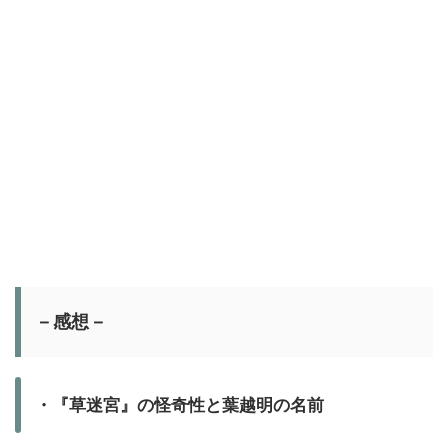
－感想－
・『草迷宮』の怪奇性と葉越明の名前