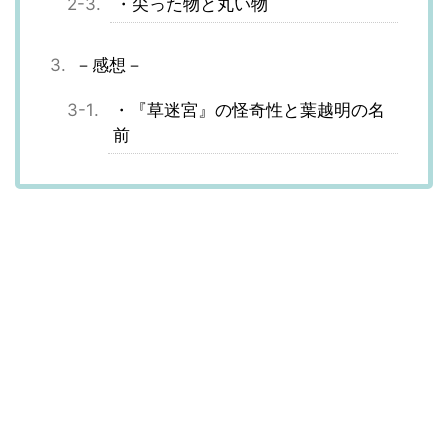
・尖った物と丸い物
－感想－
・『草迷宮』の怪奇性と葉越明の名
前