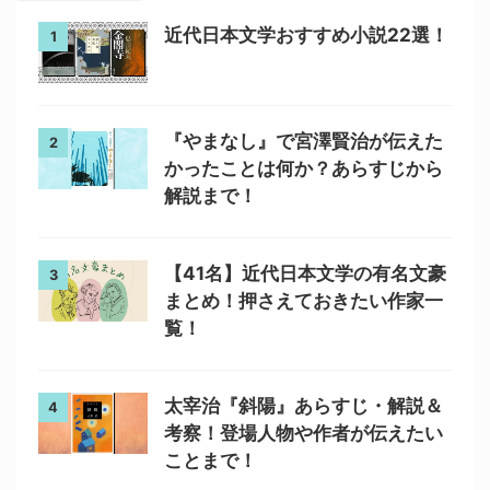
近代日本文学おすすめ小説22選！
1
『やまなし』で宮澤賢治が伝えた
2
かったことは何か？あらすじから
解説まで！
【41名】近代日本文学の有名文豪
3
まとめ！押さえておきたい作家一
覧！
太宰治『斜陽』あらすじ・解説＆
4
考察！登場人物や作者が伝えたい
ことまで！