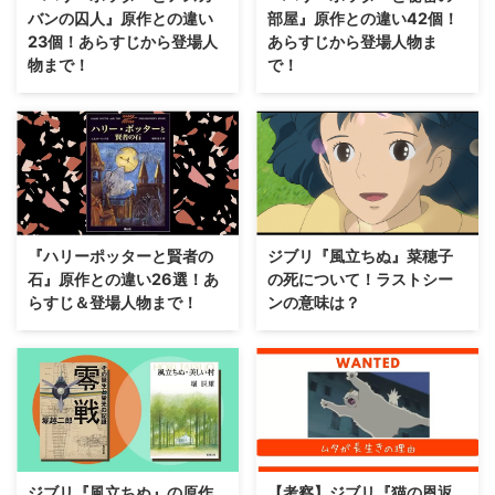
バンの囚人』原作との違い
部屋』原作との違い42個！
23個！あらすじから登場人
あらすじから登場人物ま
物まで！
で！
『ハリーポッターと賢者の
ジブリ『風立ちぬ』菜穂子
石』原作との違い26選！あ
の死について！ラストシー
らすじ＆登場人物まで！
ンの意味は？
ジブリ『風立ちぬ』の原作
【考察】ジブリ『猫の恩返