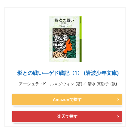
影との戦い―ゲド戦記〈1〉 (岩波少年文庫)
アーシュラ・K．ル＝グウィン (著)／ 清水 真砂子 (訳)
Amazonで探す
楽天で探す