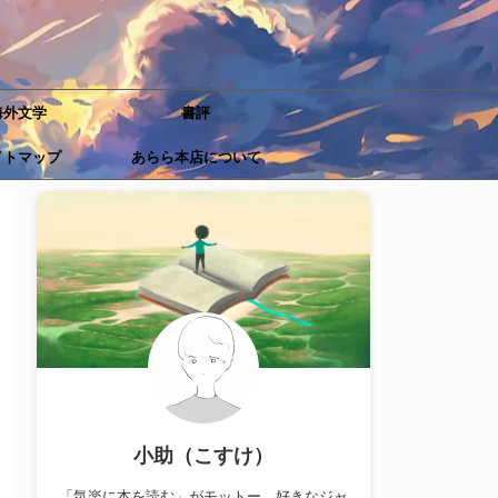
海外文学
書評
イトマップ
あらら本店について
小助（こすけ）
「気楽に本を読む」がモットー。好きなジャ