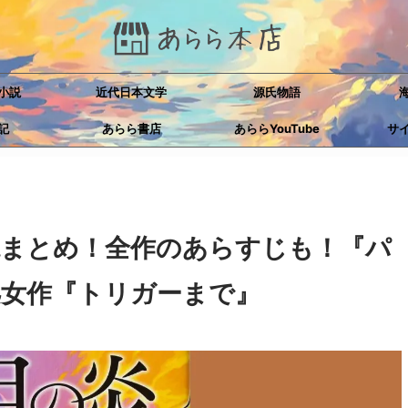
小説
近代日本文学
源氏物語
記
あらら書店
あららYouTube
サ
説まとめ！全作のあらすじも！『パ
処女作『トリガーまで』