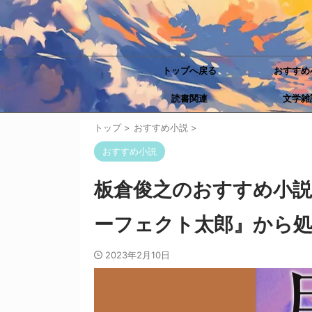
トップへ戻る
おすすめ
読書関連
文学雑
トップ
>
おすすめ小説
>
おすすめ小説
板倉俊之のおすすめ小
ーフェクト太郎』から
2023年2月10日