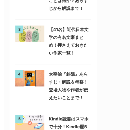
ことは何か？あらす
じから解説まで！
【41名】近代日本文
3
学の有名文豪まと
め！押さえておきた
い作家一覧！
太宰治『斜陽』あら
4
すじ・解説＆考察！
登場人物や作者が伝
えたいことまで！
Kindle読書はスマホ
5
で十分！Kindle歴5