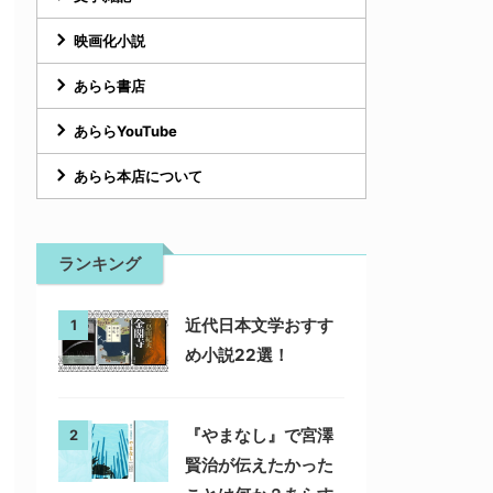
映画化小説
あらら書店
あららYouTube
あらら本店について
ランキング
近代日本文学おすす
1
め小説22選！
『やまなし』で宮澤
2
賢治が伝えたかった