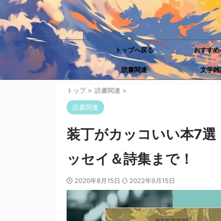
トップへ戻る
おすすめ
読書関連
文学雑
トップ
>
読書関連
>
読書関連
装丁がカッコいい本7選
ッセイ＆詩集まで！
2020年8月15日
2022年9月15日