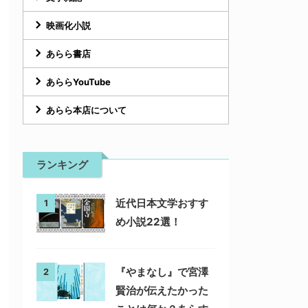
映画化小説
あらら書店
あららYouTube
あらら本店について
ランキング
近代日本文学おすす
1
め小説22選！
『やまなし』で宮澤
2
賢治が伝えたかった