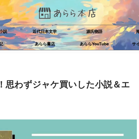
小説
近代日本文学
源氏物語
記
あらら書店
あららYouTube
サ
！思わずジャケ買いした小説＆エ