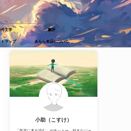
海外文学
書評
イトマップ
あらら本店について
小助（こすけ）
「気楽に本を読む」がモットー。好きなジャ