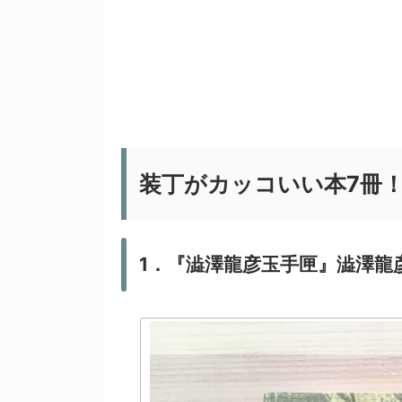
装丁がカッコいい本7冊
1．『澁澤龍彦玉手匣』澁澤龍