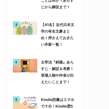
ことは何か？あらす
じから解説まで！
【41名】近代日本文
3
学の有名文豪まと
め！押さえておきた
い作家一覧！
太宰治『斜陽』あら
4
すじ・解説＆考察！
登場人物や作者が伝
えたいことまで！
Kindle読書はスマホ
5
で十分！Kindle歴5