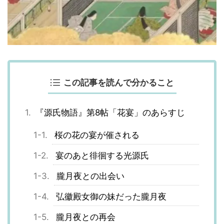
この記事を読んで分かること
『源氏物語』第8帖「花宴」のあらすじ
桜の花の宴が催される
宴のあと徘徊する光源氏
朧月夜との出会い
弘徽殿女御の妹だった朧月夜
朧月夜との再会