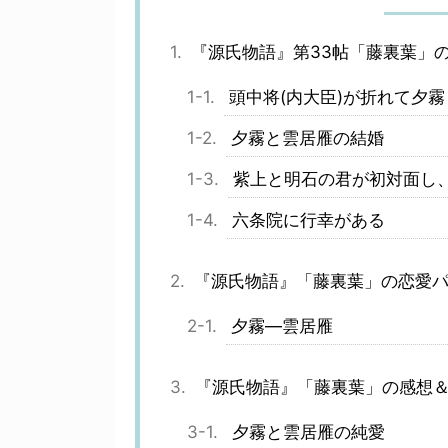
『源氏物語』第33帖「藤裏葉」
頭中将(内大臣)が折れて夕
夕霧と雲居雁の結婚
紫上と明石の君が初対面し
六条院に行幸がある
『源氏物語』「藤裏葉」の恋愛
夕霧―雲居雁
『源氏物語』「藤裏葉」の感想
夕霧と雲居雁の純愛