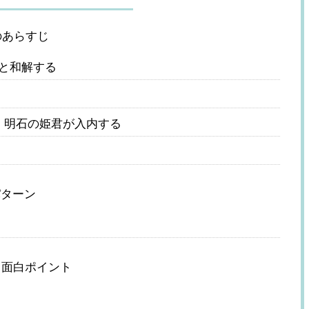
のあらすじ
霧と和解する
、明石の姫君が入内する
パターン
＆面白ポイント