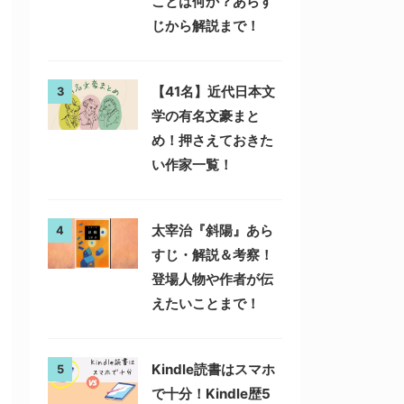
ことは何か？あらす
じから解説まで！
【41名】近代日本文
3
学の有名文豪まと
め！押さえておきた
い作家一覧！
太宰治『斜陽』あら
4
すじ・解説＆考察！
登場人物や作者が伝
えたいことまで！
Kindle読書はスマホ
5
で十分！Kindle歴5