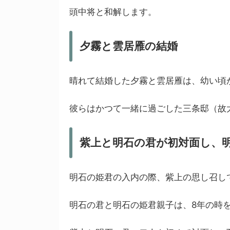
頭中将と和解します。
夕霧と雲居雁の結婚
晴れて結婚した夕霧と雲居雁は、幼い頃
彼らはかつて一緒に過ごした三条邸（故
紫上と明石の君が初対面し、
明石の姫君の入内の際、紫上の思し召し
明石の君と明石の姫君親子は、8年の時