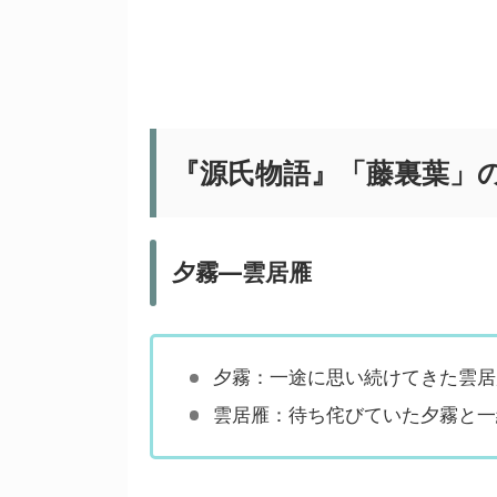
『源氏物語』「藤裏葉」
夕霧―雲居雁
夕霧：一途に思い続けてきた雲居
雲居雁：待ち侘びていた夕霧と一