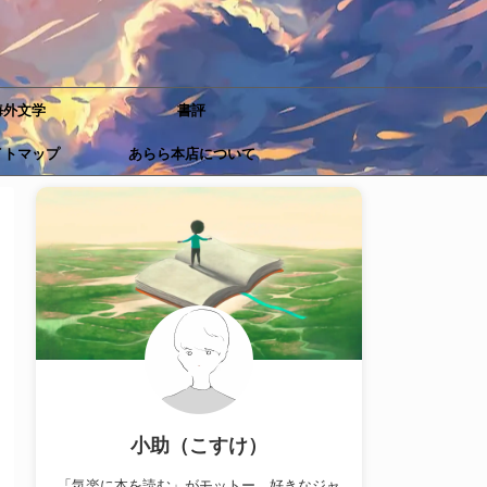
海外文学
書評
イトマップ
あらら本店について
小助（こすけ）
「気楽に本を読む」がモットー。好きなジャ