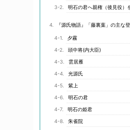
明石の君へ親権（後見役）
『源氏物語』「藤裏葉」の主な
夕霧
頭中将(内大臣)
雲居雁
光源氏
紫上
明石の君
明石の姫君
朱雀院