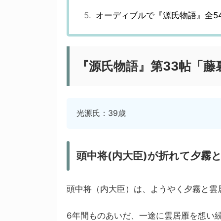
オーディブルで『源氏物語』全5
『源氏物語』第33帖「藤
光源氏：39歳
頭中将(内大臣)が折れて夕霧
頭中将（内大臣）は、ようやく夕霧と雲
6年間ものあいだ、一途に雲居雁を想い