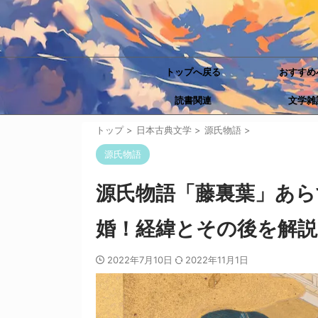
トップへ戻る
おすすめ
読書関連
文学雑
トップ
>
日本古典文学
>
源氏物語
>
源氏物語
源氏物語「藤裏葉」あら
婚！経緯とその後を解説
2022年7月10日
2022年11月1日