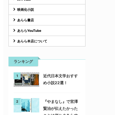
映画化小説
あらら書店
あららYouTube
あらら本店について
ランキング
近代日本文学おすす
1
め小説22選！
『やまなし』で宮澤
2
賢治が伝えたかった