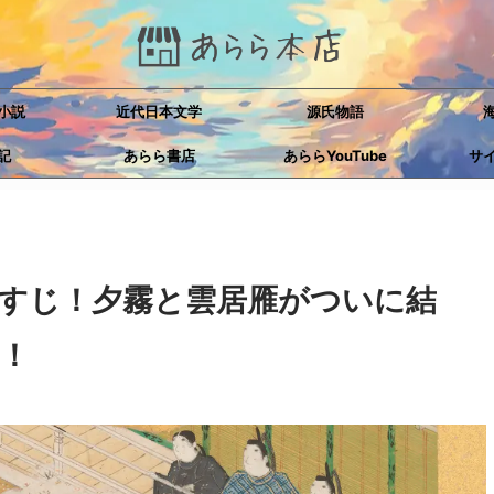
小説
近代日本文学
源氏物語
記
あらら書店
あららYouTube
サ
すじ！夕霧と雲居雁がついに結
！