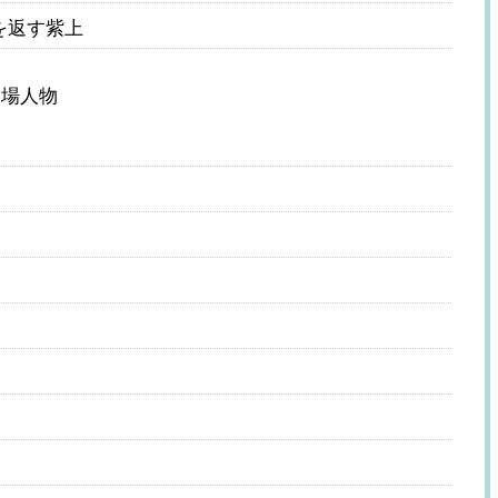
を返す紫上
登場人物