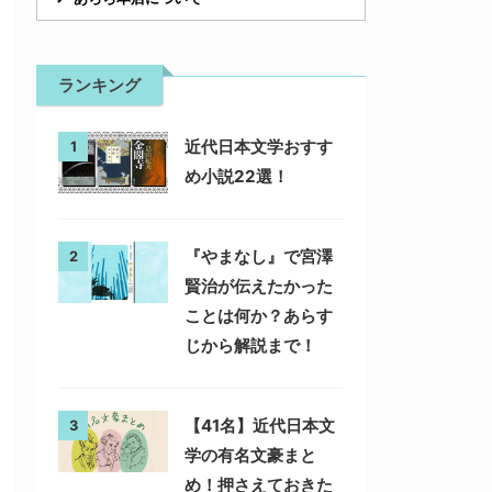
ランキング
近代日本文学おすす
1
め小説22選！
『やまなし』で宮澤
2
賢治が伝えたかった
ことは何か？あらす
じから解説まで！
【41名】近代日本文
3
学の有名文豪まと
め！押さえておきた