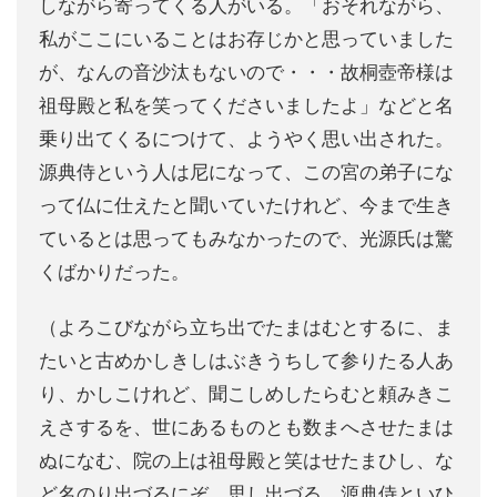
しながら寄ってくる人がいる。「おそれながら、
私がここにいることはお存じかと思っていました
が、なんの音沙汰もないので・・・故桐壺帝様は
祖母殿と私を笑ってくださいましたよ」などと名
乗り出てくるにつけて、ようやく思い出された。
源典侍という人は尼になって、この宮の弟子にな
って仏に仕えたと聞いていたけれど、今まで生き
ているとは思ってもみなかったので、光源氏は驚
くばかりだった。
（よろこびながら立ち出でたまはむとするに、ま
たいと古めかしきしはぶきうちして参りたる人あ
り、かしこけれど、聞こしめしたらむと頼みきこ
えさするを、世にあるものとも数まへさせたまは
ぬになむ、院の上は祖母殿と笑はせたまひし、な
ど名のり出づるにぞ、思し出づる。源典侍といひ