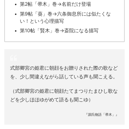
第2帖「帚木」巻→名前だけ登場
第9帖「葵」巻→六条御息所には似たくな
い！という心理描写
第10帖「賢木」巻→斎院になる描写
式部卿宮の姫君に朝顔をお贈りされた際の歌など
を、少し間違えながら話している声も聞こえる。
（式部卿宮の姫君に朝顔たてまつりたまひし歌な
どを少しほほゆがめて語るも聞こゆ）
『源氏物語「帚木」』